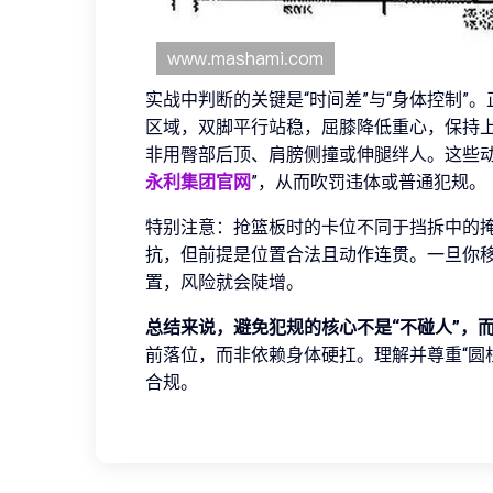
实战中判断的关键是“时间差”与“身体控制”
区域，双脚平行站稳，屈膝降低重心，保持
非用臀部后顶、肩膀侧撞或伸腿绊人。这些动
永利集团官网
”，从而吹罚违体或普通犯规。
特别注意：抢篮板时的卡位不同于挡拆中的
抗，但前提是位置合法且动作连贯。一旦你移
置，风险就会陡增。
总结来说，避免犯规的核心不是“不碰人”，而
前落位，而非依赖身体硬扛。理解并尊重“圆
合规。