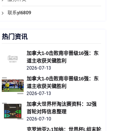
联系
yl6809
热门资讯
加拿大1-0击败南非晋级16强：东
道主收获关键胜利
2026-07-13
加拿大1-0击败南非晋级16强：东
道主收获关键胜利
2026-07-13
加拿大世界杯淘汰赛资料：32强
首轮对阵信息整理
2026-07-10
克罗地亚2-1加纳：世界杯L组末轮