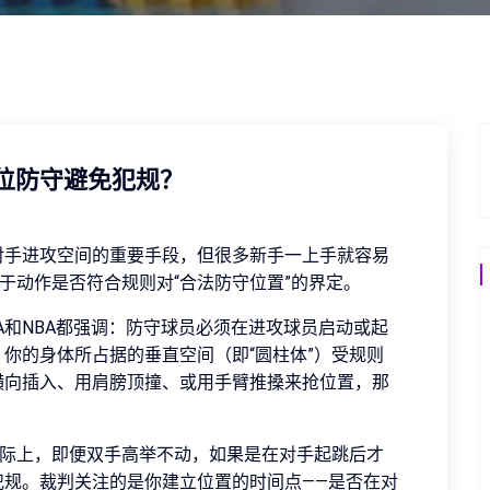
位防守避免犯规？
对手进攻空间的重要手段，但很多新手一上手就容易
于动作是否符合规则对“合法防守位置”的界定。
BA和NBA都强调：防守球员必须在进攻球员启动或起
你的身体所占据的垂直空间（即“圆柱体”）受规则
横向插入、用肩膀顶撞、或用手臂推搡来抢位置，那
实际上，即便双手高举不动，如果是在对手起跳后才
犯规。裁判关注的是你建立位置的时间点——是否在对