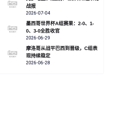
战报
2026-07-04
墨西哥世界杯A组赛果：2-0、1-
0、3-0全胜收官
2026-06-29
摩洛哥从战平巴西到晋级，C组表
现持续稳定
2026-06-28