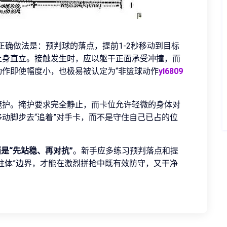
。正确做法是：预判球的落点，提前1-2秒移动到目标
上身直立。接触发生时，应以躯干正面承受冲撞，而
作即使幅度小，也极易被认定为“非篮球动作
yl6809
掩护。掩护要求完全静止，而卡位允许轻微的身体对
动脚步去“追着”对手卡，而不是守住自己已占的位
是“先站稳、再对抗”
。新手应多练习预判落点和提
柱体”边界，才能在激烈拼抢中既有效防守，又干净