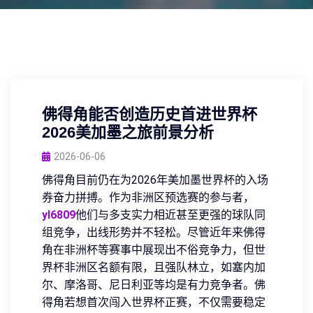
佛得角能否创造历史首进世界杯
2026美加墨之旅前景分析
2026-06-06
佛得角目前仍在为2026年美加墨世界杯的入场
券奋力拼搏。作为非洲区预选赛的参与者，
yl6809
他们与多支实力相近甚至更强的球队同
组竞争，出线形势并不轻松。尽管近年来佛得
角在非洲杯等赛事中展现出不俗竞争力，但世
界杯非洲区名额有限，且强队林立，如塞内加
尔、摩洛哥、尼日利亚等均是有力竞争者。佛
得角若想首次闯入世界杯正赛，不仅需要稳定