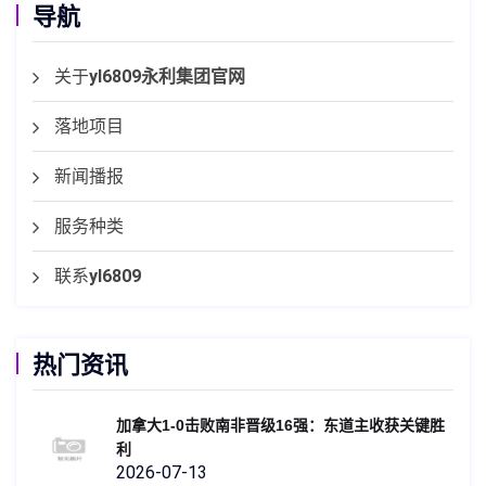
导航
关于
yl6809永利集团官网
落地项目
新闻播报
服务种类
联系
yl6809
热门资讯
加拿大1-0击败南非晋级16强：东道主收获关键胜
利
2026-07-13