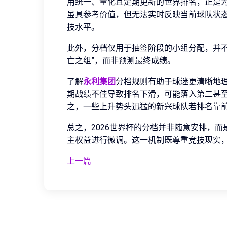
用统一、量化且定期更新的世界排名，正是
虽具参考价值，但无法实时反映当前球队状
技水平。
此外，分档仅用于抽签阶段的小组分配，并不
亡之组”，而非预测最终成绩。
了解
永利集团
分档规则有助于球迷更清晰地
期战绩不佳导致排名下滑，可能落入第二甚
之，一些上升势头迅猛的新兴球队若排名靠
总之，2026世界杯的分档并非随意安排，
主权益进行微调。这一机制既尊重竞技现实
上一篇