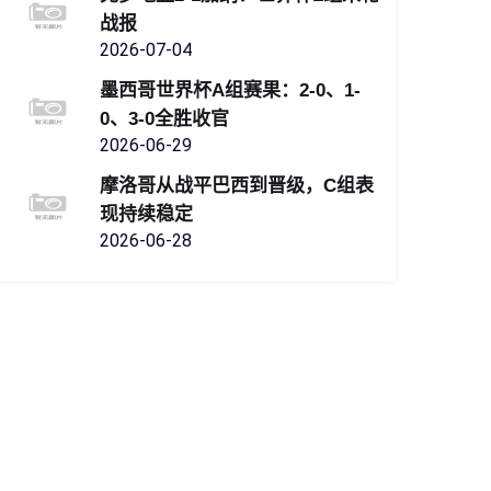
战报
2026-07-04
墨西哥世界杯A组赛果：2-0、1-
0、3-0全胜收官
2026-06-29
摩洛哥从战平巴西到晋级，C组表
现持续稳定
2026-06-28