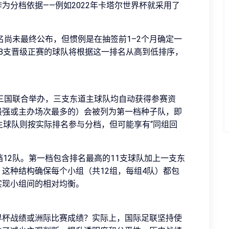
为分档依据——例如2022年卡塔尔世界杯就采用了
名尚未最终公布，但惯例是在抽签前1–2个月确定一
8支晋级正赛的球队将根据这一排名从高到低排序，
哥三国联合举办，三支东道主球队均自动获得参赛资
最强或主办场次最多的）会被列为第一档种子队，即
主球队则按实际排名参与分档，但可能享有“同组回
档12队。第一档包含排名最高的11支球队加上一支东
这种结构确保每个小组（共12组，每组4队）都包
实现小组间的相对均衡。
界杯战绩或洲际比赛成绩？实际上，国际足联坚持使