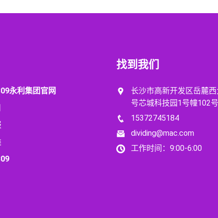
找到我们
6809永利集团官网
长沙市高新开发区岳麓西大
号芯城科技园1号幢102
目
15372745184
报
dividing@mac.com
类
工作时间：9:00-6:00
809