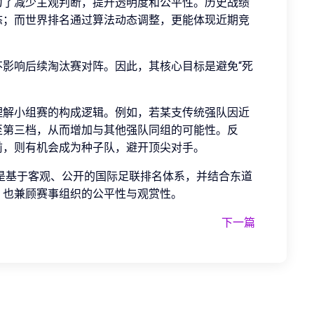
为了减少主观判断，提升透明度和公平性。历史战绩
态；而世界排名通过算法动态调整，更能体现近期竞
影响后续淘汰赛对阵。因此，其核心目标是避免“死
理解小组赛的构成逻辑。例如，若某支传统强队因近
至第三档，从而增加与其他强队同组的可能性。反
前，则有机会成为种子队，避开顶尖对手。
而是基于客观、公开的国际足联排名体系，并结合东道
，也兼顾赛事组织的公平性与观赏性。
下一篇