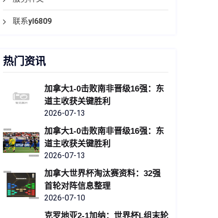
联系
yl6809
热门资讯
加拿大1-0击败南非晋级16强：东
道主收获关键胜利
2026-07-13
加拿大1-0击败南非晋级16强：东
道主收获关键胜利
2026-07-13
加拿大世界杯淘汰赛资料：32强
首轮对阵信息整理
2026-07-10
克罗地亚2-1加纳：世界杯L组末轮