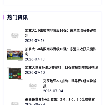
热门资讯
加拿大1-0击败南非晋级16强：东道主收获关键胜
利
2026-07-13
加拿大1-0击败南非晋级16强：东道主收获关键胜
利
2026-07-13
加拿大世界杯淘汰赛资料：32强首轮对阵信息整理
2026-07-10
克罗地亚2-1加纳：世界杯L组末轮战
报
2026-07-04
墨西哥世界杯A组赛果：2-0、1-0、3-0全胜收官
2026-06-29