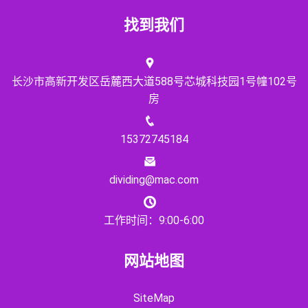
找到我们
长沙市高新开发区岳麓西大道588号芯城科技园1号幢102号
房
15372745184
dividing@mac.com
工作时间：9:00-6:00
网站地图
SiteMap