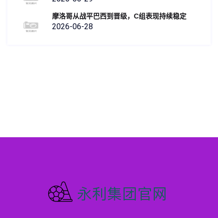
摩洛哥从战平巴西到晋级，C组表现持续稳定
2026-06-28