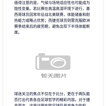
值得注意的是，气候与场地适应性也可能成为
隐性变量。若比赛在高温高湿环境下进行，墨
西哥球员因常年征战北美联赛，体能储备和耐
热能力或略占优势；而捷克球员则需克服欧洲
赛季结束后的疲劳期，避免出现下半场体能断
崖。
球迷关注的焦点不仅在于比分，更在于两队能
否打出代表各自足球哲学的精彩内容。对于捷
克而言，这是证明东欧足球仍具竞争力的机