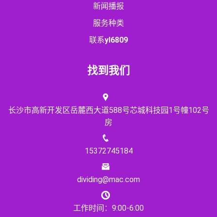
新闻播报
服务种类
联系
yl6809
找到我们
长沙市高新开发区岳麓西大道588号芯城科技园1号幢102号
房
15372745184
dividing@mac.com
工作时间：9:00-6:00