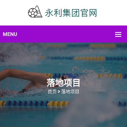
落地项目
首页
落地项目