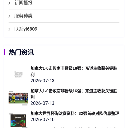
新闻播报
服务种类
联系
yl6809
热门资讯
加拿大1-0击败南非晋级16强：东道主收获关键胜
利
2026-07-13
加拿大1-0击败南非晋级16强：东道主收获关键胜
利
2026-07-13
加拿大世界杯淘汰赛资料：32强首轮对阵信息整理
2026-07-10