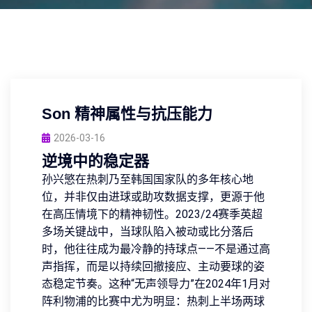
Son 精神属性与抗压能力
2026-03-16
逆境中的稳定器
孙兴慜在热刺乃至韩国国家队的多年核心地
位，并非仅由进球或助攻数据支撑，更源于他
在高压情境下的精神韧性。2023/24赛季英超
多场关键战中，当球队陷入被动或比分落后
时，他往往成为最冷静的持球点——不是通过高
声指挥，而是以持续回撤接应、主动要球的姿
态稳定节奏。这种“无声领导力”在2024年1月对
阵利物浦的比赛中尤为明显：热刺上半场两球