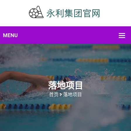
落地项目
首页
落地项目