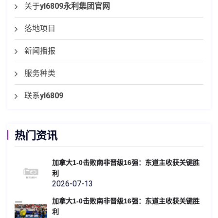
关于
yl6809永利集团官网
落地项目
新闻播报
服务种类
联系
yl6809
热门资讯
加拿大1-0击败南非晋级16强：东道主收获关键胜
利
2026-07-13
加拿大1-0击败南非晋级16强：东道主收获关键胜
利