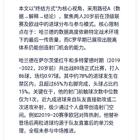
本文以“终结方式”为核心视角，采用路径A（数
据→解释→结论），聚焦两人20岁前在顶级联
赛及欧战中的进球分布与参与模式。核心限制
点在于：哈兰德的数据高度依赖特定战术环境
下的最后一传质量，而C罗早期已展现出脱离
体系仍能创造射门机会的能力。
哈兰德在萨尔茨堡红牛和多特蒙德时期（2019
–2022，20岁前）共出战89场正式比赛，打入
86球，场均0.97球。其中约78%的进球发生在
禁区内，且超过65%为右脚完成，头球占比约
15%。关键在于，他的射门前触球次数中位数
仅为1次，近九成进球来自队友直接助攻或二
次进攻补射，极少通过个人盘带创造射门空
间。例如2019–20赛季欧冠对阵热刺，他替补
登场后两粒进球均源于队友直塞后的单刀处
理，全程未参与中场推进。