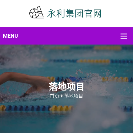
落地项目
首页
落地项目