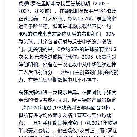
反观C罗在里斯本竞技至曼联初期（2002–
2007，20岁前），在葡超和英超共出战143场
正式比赛，打入53球，场均0.37球。表面效率
远低于哈兰德，但其进球构成截然不同：约
40%的进球来自左路内切后的右脚射门，30%
为头球，其余包含远射与反击中长途奔袭破
门。更关键的是，C罗约55%的进球前有至少3
次以上持球推进或摆脱动作。2005–06赛季对
阵伯明翰，他曾在一次进攻中从中场连续过掉
三人后低射得分——这种自主创造射门机会的能
力，在哈兰德早期数据中几乎不存在。
高强度验证进一步揭示差异。在面对防守强度
更高的淘汰赛或强队时，哈兰德的产量虽稳定
（如2020年欧冠1/8决赛对巴黎两回合3球），
但所有进球均依赖队友精准直塞或定位球落
点；一旦对手压缩其接球空间（如2021年欧冠
半决赛对曼城），他全场仅1次射正。而C罗在