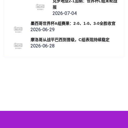
克罗地亚2-1加纳：世界杯L组末轮战
报
2026-07-04
墨西哥世界杯A组赛果：2-0、1-0、3-0全胜收官
2026-06-29
摩洛哥从战平巴西到晋级，C组表现持续稳定
2026-06-28