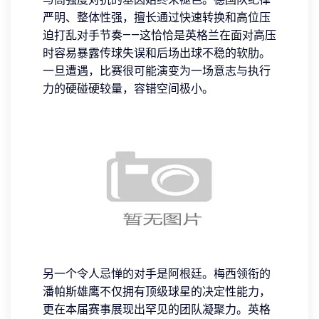
严明、整体性强，擅长通过快速转换和高位压
迫打乱对手节奏——这恰恰是英格兰在面对高压
时容易暴露传球失误和后场出球不稳的软肋。
一旦遭遇，比赛很可能演变为一场意志与执行
力的硬碰硬较量，容错空间极小。
另一个令人忌惮的对手是阿根廷。梅西领衔的
潘帕斯雄鹰不仅拥有顶级球星的决定性能力，
更在本届赛事展现出罕见的团队凝聚力。英格