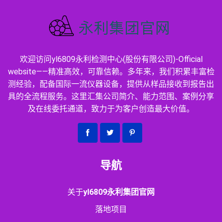
欢迎访问yl6809永利检测中心(股份有限公司)-Official
website——精准高效，可靠信赖。多年来，我们积累丰富检
测经验，配备国际一流仪器设备，提供从样品接收到报告出
具的全流程服务。这里汇集公司简介、能力范围、案例分享
及在线委托通道，致力于为客户创造最大价值。
导航
关于
yl6809永利集团官网
落地项目