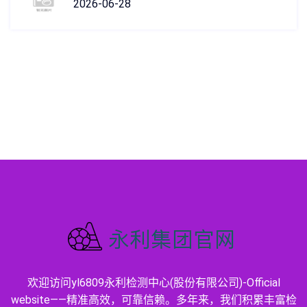
2026-06-28
欢迎访问yl6809永利检测中心(股份有限公司)-Official
website——精准高效，可靠信赖。多年来，我们积累丰富检