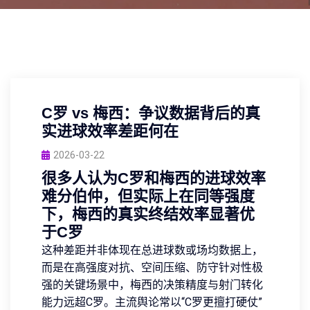
C罗 vs 梅西：争议数据背后的真
实进球效率差距何在
2026-03-22
很多人认为C罗和梅西的进球效率
难分伯仲，但实际上在同等强度
下，梅西的真实终结效率显著优
于C罗
这种差距并非体现在总进球数或场均数据上，
而是在高强度对抗、空间压缩、防守针对性极
强的关键场景中，梅西的决策精度与射门转化
能力远超C罗。主流舆论常以“C罗更擅打硬仗”